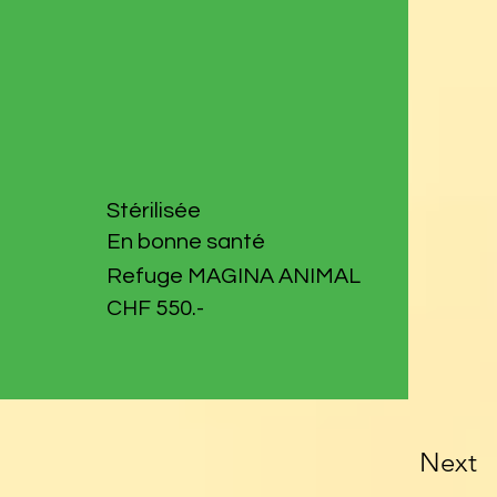
Stérilisée
En bonne santé
Refuge MAGINA ANIMAL
CHF 550.-
Next