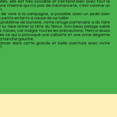
les, elle est très sociable et s'entend bien avec tout le
une chienne qui n'a pas de méchanceté, c'est comme un
t.
 de vivre à la campagne, si possible avec un jardin bien
 petits enfants à cause de sa taille!
n problème de boiterie, notre refuge partenaire a dû faire
 lui faire retirer la tête du fémur. Son beau pelage sable
 traces, car malgré toutes les précautions, Mery a réussi
aie ce qui a provoqué une callosité et une zone dégarnie
sa hanche gauche.
lancer dans cette grande et belle aventure avec notre
 ?