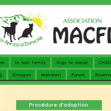
on
In host family
Dogs to adopt
CHAT
g
Groupes
Members
Forum
Réserv
Procédure d'adoption