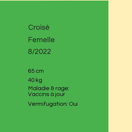
Croisé
Femelle
8/2022
65 cm
40 kg
Maladie & rage:
Vaccins à jour
Vermifugation: Oui