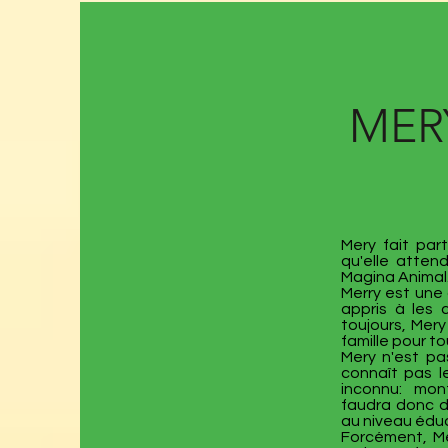
MER
Mery fait par
qu'elle atten
Magina Animal
Merry est une
appris à les 
toujours, Mer
famille pour t
Mery n'est pa
connaît pas l
inconnu: monte
faudra donc de
au niveau édu
Forcément, Mer