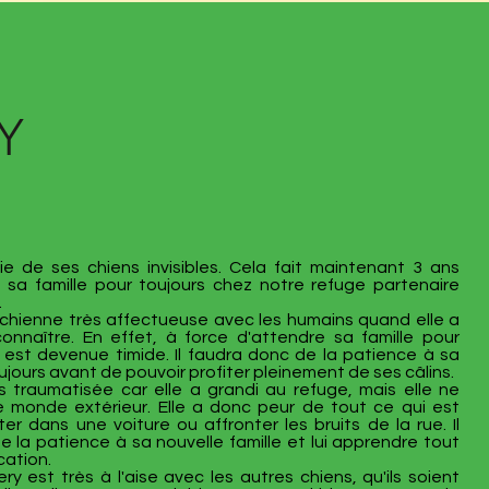
Y
tie de ses chiens invisibles. Cela fait maintenant 3 ans
d sa famille pour toujours chez notre refuge partenaire
.
 chienne très affectueuse avec les humains quand elle a
connaître. En effet, à force d'attendre sa famille pour
y est devenue timide. Il faudra donc de la patience à sa
oujours avant de pouvoir profiter pleinement de ses câlins.
s traumatisée car elle a grandi au refuge, mais elle ne
e monde extérieur. Elle a donc peur de tout ce qui est
r dans une voiture ou affronter les bruits de la rue. Il
 la patience à sa nouvelle famille et lui apprendre tout
cation.
y est très à l'aise avec les autres chiens, qu'ils soient