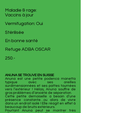
Maladie & rage:
Vaccins à jour
Vermifugation: Oui
Stérilisée
En bonne santé
Refuge ADBA OSCAR
250.-
ANUNA SE TROUVE EN SUISSE
Anuna est une petite podenca manetta
typique avec ses oreilles
surdimensionnées et ses pattes tournées
vers l’extérieur ! Hélas, Anuna souffre de
gros problèmes d’anxiété de séparation.
Cette petite demoiselle a besoin d’une
présence constante…ou alors de vivre
dans un endroit isolé ! Elle réagit en effet à
beaucoup de bruits extérieurs.
Pourtant Anuna peut se montrer très