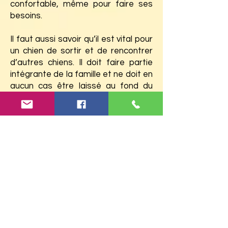
confortable, même pour faire ses
besoins.
Il faut aussi savoir qu’il est vital pour
un chien de sortir et de rencontrer
d’autres chiens. Il doit faire partie
intégrante de la famille et ne doit en
aucun cas être laissé au fond du
jardin.
Un chiot grandit et devient adulte.
Le chien aura alors besoin de plus
de place et il mangera de plus
grandes quantités. Il faut le prévoir
dans son budget.
Il faudra trouver une solution de
garde pour son animal en cas de
départ en vacances ou lors d’une
absence prolongée.