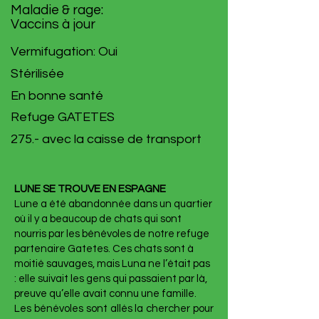
Maladie & rage:
Vaccins à jour
Vermifugation: Oui
Stérilisée
En bonne santé
Refuge GATETES
275.- avec la caisse de transport
LUNE SE TROUVE EN ESPAGNE
Lune a été abandonnée dans un quartier
où il y a beaucoup de chats qui sont
nourris par les bénévoles de notre refuge
partenaire Gatetes. Ces chats sont à
moitié sauvages, mais Luna ne l’était pas
: elle suivait les gens qui passaient par là,
preuve qu’elle avait connu une famille.
Les bénévoles sont allés la chercher pour