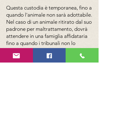
Questa custodia è temporanea, fino a
quando l'animale non sarà adottabile.
Nel caso di un animale ritirato dal suo
padrone per maltrattamento, dovrà
attendere in una famiglia affidataria
fino a quando i tribunali non lo
confiscano definitivamente dopo un
processo. Una famiglia adottiva,
invece, decide, come suggerisce il
nome, di adottare un animale in
modo permanente. Tuttavia, se la
famiglia affidataria desidera adottare
il cane o il gatto che teneva, ciò sarà
possibile quando l'animale sarà
ufficialmente adottabile.
Per diventare una famiglia ospitante
contattaci
, ti faremo sapere se
hanno esigenze particolari.