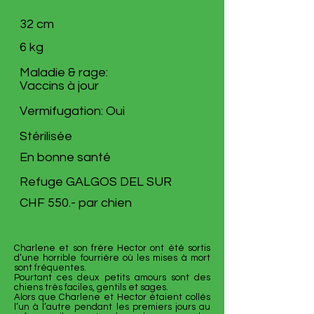
32 cm
6 kg
Maladie & rage:
Vaccins à jour
Vermifugation: Oui
Stérilisée
En bonne santé
Refuge GALGOS DEL SUR
CHF 550.- par chien
Charlene et son frère Hector ont été sortis
d’une horrible fourrière où les mises à mort
sont fréquentes.
Pourtant ces deux petits amours sont des
chiens très faciles, gentils et sages.
Alors que Charlene et Hector étaient collés
l’un à l’autre pendant les premiers jours au