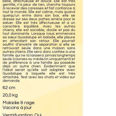
belle, affectueuse et douce. Elle est très
gentille, n’a peur de rien, cherche toujours
à recevoir des caresses et fait confiance à
tout le monde. Elle est calme, mais quand
quelqu’un entre dans son box, elle se
dresse sur ses deux pattes arrière pour le
saluer. Elle est très affectueuse et a un
caractère équilibré. Avec les autres
chiens, elle est sociable, docile et pas du
tout dominante. Lorsque nous emmenons
sa sœur Guadalupe en balade, elle pleure
en attendant son retour. Elle pourrait
souffrir d’anxiété de séparation si elle se
retrouvait seule dans une maison sans
autres chiens. Elle sera donc confiée à une
famille qui ne la laissera jamais longtemps
seule (courses ou médecin uniquement) et
de préférence à une famille qui possède
déjà un autre chien. Évidemment que
l’idéal serait qu’elle soit adoptée avec
Guadalupe à laquelle elle est très
attachée. Test avec les chats et vidéo sur
demande.
62 cm
20,0 kg
Maladie & rage:
Vaccins à jour
Vermifugation: Oui