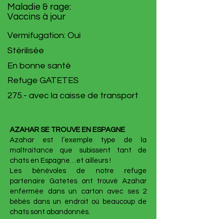
Maladie & rage:
Vaccins à jour
Vermifugation: Oui
Stérilisée
En bonne santé
Refuge GATETES
275.- avec la caisse de transport
AZAHAR SE TROUVE EN ESPAGNE
Azahar est l’exemple type de la
maltraitance que subissent tant de
chats en Espagne…et ailleurs !
Les bénévoles de notre refuge
partenaire Gatetes ont trouvé Azahar
enfermée dans un carton avec ses 2
bébés dans un endroit où beaucoup de
chats sont abandonnés.