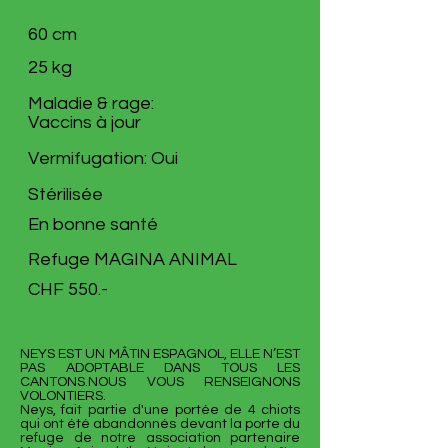
60 cm
25 kg
Maladie & rage:
Vaccins à jour
Vermifugation: Oui
Stérilisée
En bonne santé
Refuge MAGINA ANIMAL
CHF 550.-
NEYS EST UN MÂTIN ESPAGNOL, ELLE N’EST
PAS ADOPTABLE DANS TOUS LES
CANTONS.NOUS VOUS RENSEIGNONS
VOLONTIERS.
Neys, fait partie d'une portée de 4 chiots
qui ont été abandonnés devant la porte du
refuge de notre association partenaire