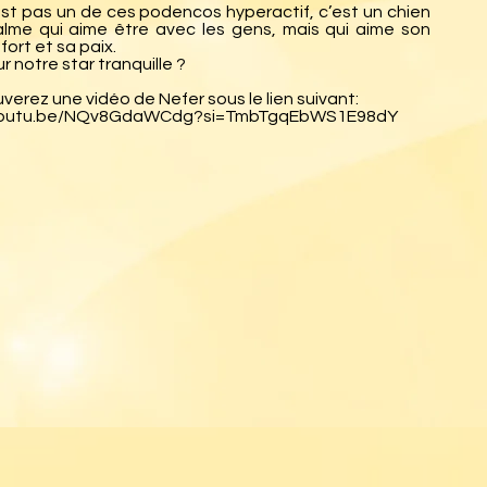
est pas un de ces podencos hyperactif, c’est un chien
alme qui aime être avec les gens, mais qui aime son
fort et sa paix.
r notre star tranquille ?
verez une vidéo de Nefer sous le lien suivant:
/youtu.be/NQv8GdaWCdg?si=TmbTgqEbWS1E98dY