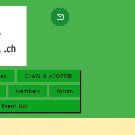
ren
CHATS À ADOPTER
Members
Forum
Event List