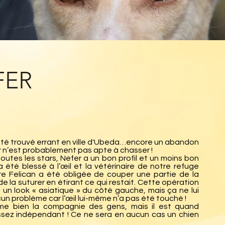
FER
été trouvé errant en ville d'Ubeda…encore un abandon
r n’est probablement pas apte à chasser !
utes les stars, Nefer a un bon profil et un moins bon
Il a été blessé à l’œil et la vétérinaire de notre refuge
re Felican a été obligée de couper une partie de la
e la suturer en étirant ce qui restait. Cette opération
e un look « asiatique » du côté gauche, mais ça ne lui
n problème car l’œil lui-même n’a pas été touché !
me bien la compagnie des gens, mais il est quand
ez indépendant ! Ce ne sera en aucun cas un chien