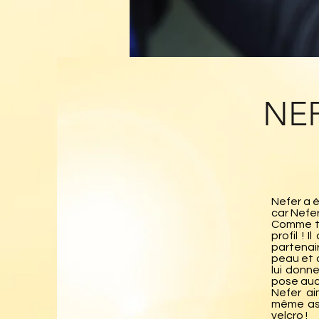
NE
Nefer a 
car Nefe
Comme to
profil ! 
partenai
peau et d
lui donn
pose aucu
Nefer ai
même ass
velcro !