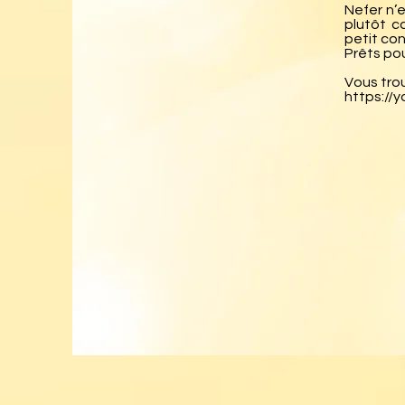
Nefer n’
plutôt c
petit con
Prêts pou
Vous trou
https:/