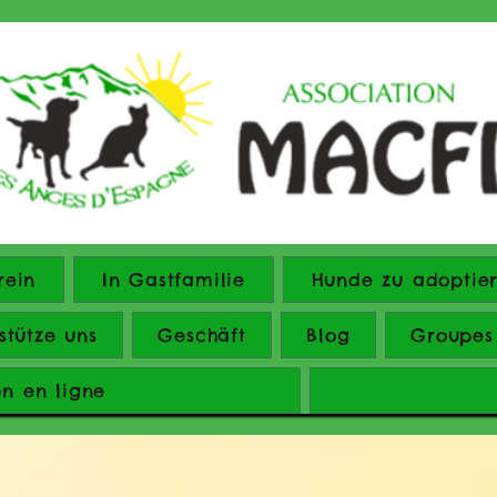
rein
In Gastfamilie
Hunde zu adoptie
stütze uns
Geschäft
Blog
Groupes
on en ligne