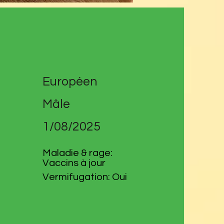
Européen
Mâle
1/08/2025
Maladie & rage:
Vaccins à jour
Vermifugation: Oui