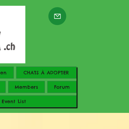
ren
CHATS À ADOPTER
Members
Forum
Event List