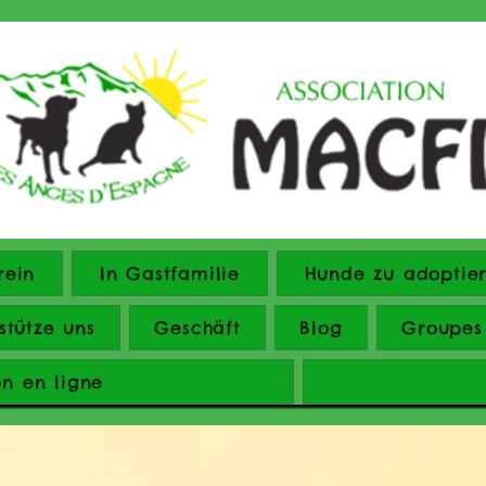
rein
In Gastfamilie
Hunde zu adoptie
stütze uns
Geschäft
Blog
Groupes
on en ligne