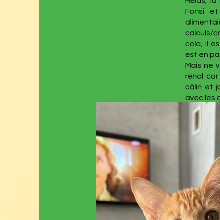
Hélas, la
Fonsi et
aliment
calculs/c
cela, il 
est en pa
Mais ne v
rénal car
câlin et 
avec les 
Prêts à p