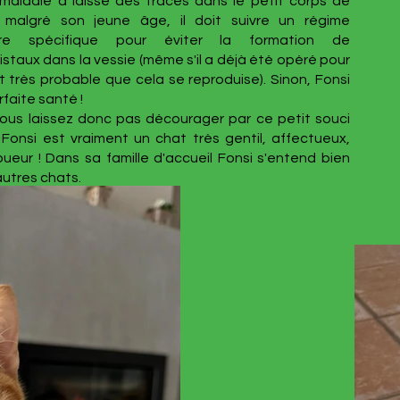
 maladie a laissé des traces dans le petit corps de
 malgré son jeune âge, il doit suivre un régime
aire spécifique pour éviter la formation de
ristaux dans la vessie (même s'il a déjà été opéré pour
est très probable que cela se reproduise). Sinon, Fonsi
rfaite santé !
ous laissez donc pas décourager par ce petit souci
 Fonsi est vraiment un chat très gentil, affectueux,
joueur ! Dans sa famille d'accueil Fonsi s'entend bien
autres chats.
artager les jeux de Fonsi ?