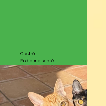
Castré
En bonne santé
Refuge GATETES
275.- avec la caisse de
transport