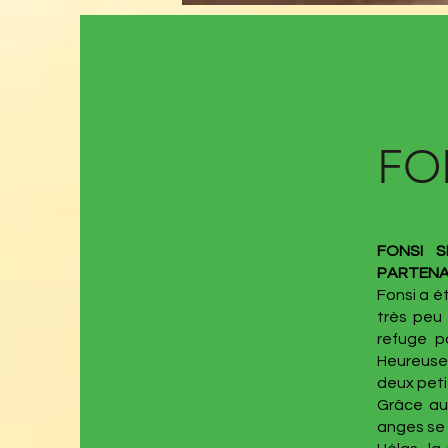
FO
FONSI 
PARTENA
Fonsi a é
très peu 
refuge p
Heureuse
deux peti
Grâce aux
anges se s