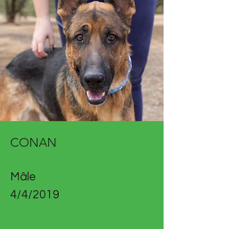
CONAN
Mâle
4/4/2019