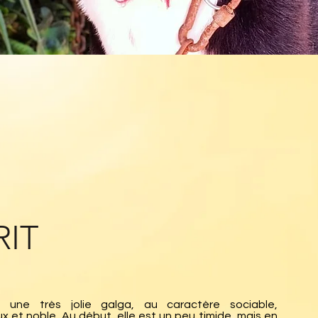
RIT
t une très jolie galga, au caractère sociable,
x et noble. Au début, elle est un peu timide, mais en