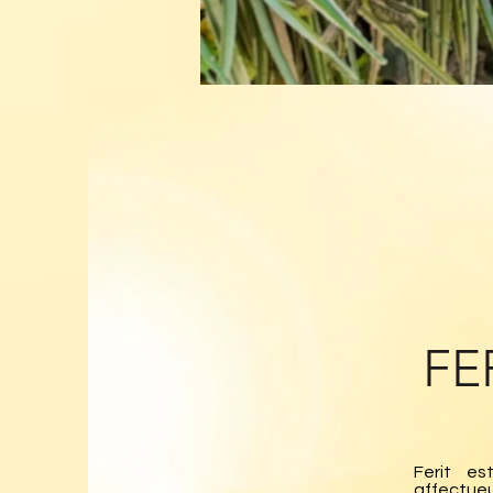
FE
Ferit es
affectueu