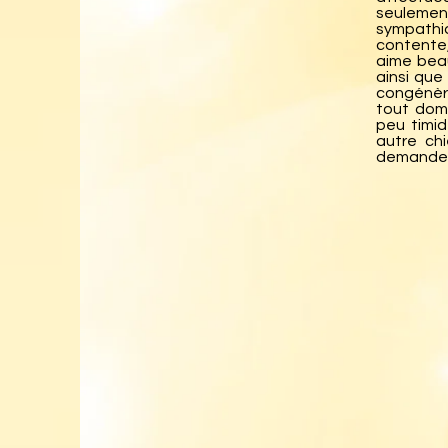
seulement
sympathi
contente,
aime bea
ainsi que
congénère
tout domi
peu timid
autre ch
demande