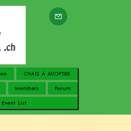
ren
CHATS À ADOPTER
Members
Forum
Event List