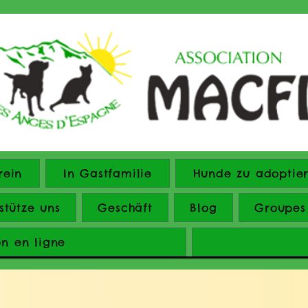
rein
In Gastfamilie
Hunde zu adoptie
stütze uns
Geschäft
Blog
Groupes
on en ligne