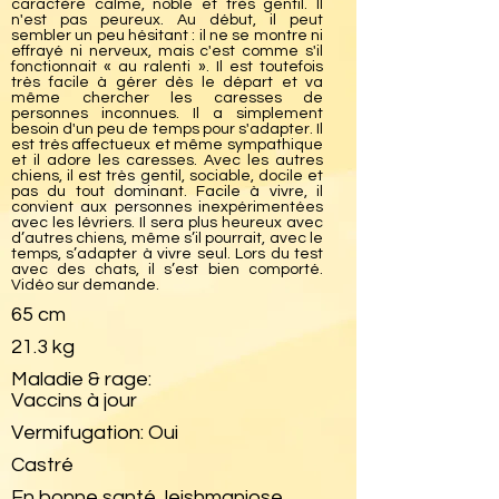
caractère calme, noble et très gentil. Il
n'est pas peureux. Au début, il peut
sembler un peu hésitant : il ne se montre ni
effrayé ni nerveux, mais c'est comme s'il
fonctionnait « au ralenti ». Il est toutefois
très facile à gérer dès le départ et va
même chercher les caresses de
personnes inconnues. Il a simplement
besoin d'un peu de temps pour s'adapter. Il
est très affectueux et même sympathique
et il adore les caresses. Avec les autres
chiens, il est très gentil, sociable, docile et
pas du tout dominant. Facile à vivre, il
convient aux personnes inexpérimentées
avec les lévriers. Il sera plus heureux avec
d’autres chiens, même s’il pourrait, avec le
temps, s’adapter à vivre seul. Lors du test
avec des chats, il s’est bien comporté.
Vidéo sur demande.
65 cm
21.3 kg
Maladie & rage:
Vaccins à jour
Vermifugation: Oui
Castré
En bonne santé, leishmaniose