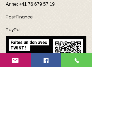
Anne:
+41 76 679 57 19
PostFinance
PayPal.
Sie können auch einen
Einzahlungsschein anfordern:
MACFI-Vereinigung
Tagesanbruchsweg 14