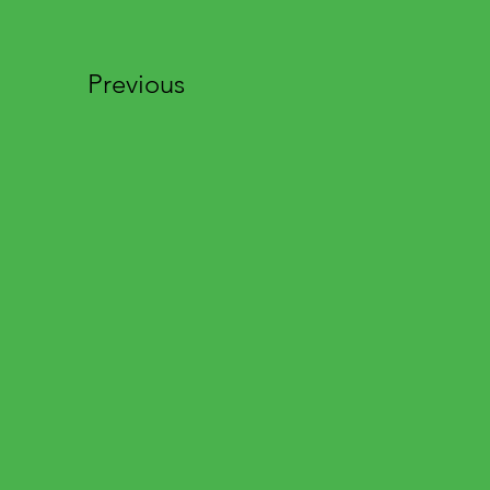
Previous